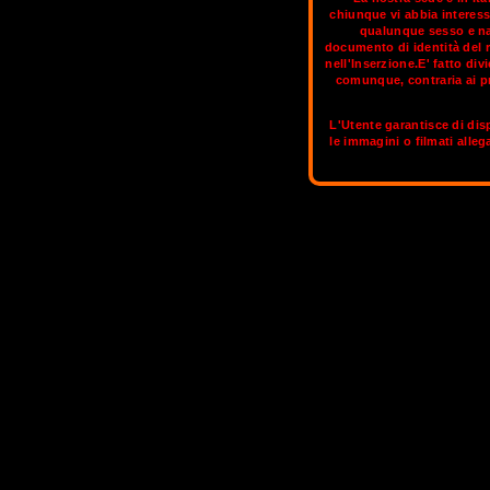
chiunque vi abbia interess
qualunque sesso e naz
documento di identità del 
Il Genius loci non è facile da cogliere,
nell'Inserzione.E' fatto di
stato osservato che Trento – città n
comunque, contraria ai pr
qualcosa: dall'austriaco, l'abitudine alla
di essere moderna e alla moda, il s
L'Utente garantisce di disp
le immagini o filmati alleg
Sul circuito aggi
TRENTO