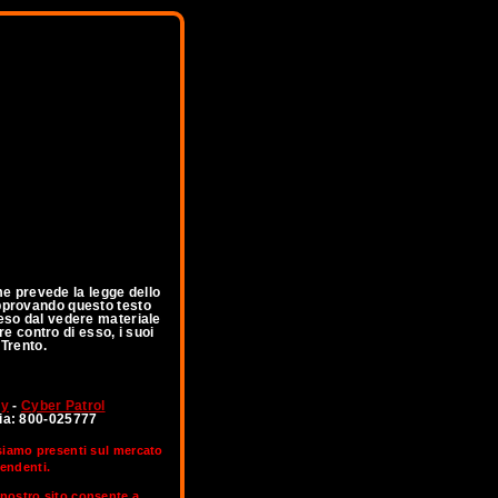
me prevede la legge dello
 Approvando questo testo
feso dal vedere materiale
re contro di esso, i suoi
 Trento.
ny
-
Cyber Patrol
lia: 800-025777
 siamo presenti sul mercato
pendenti.
l nostro sito consente a