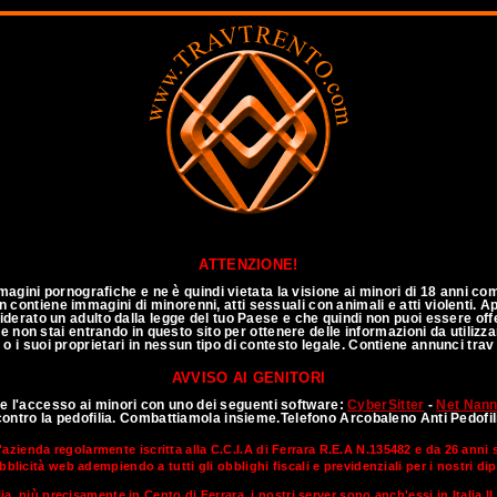
annuncitravitalia
ATTENZIONE!
agini pornografiche e ne è quindi vietata la visione ai minori di 18 anni co
 non contiene immagini di minorenni, atti sessuali con animali e atti violenti.
siderato un adulto dalla legge del tuo Paese e che quindi non puoi essere of
e non stai entrando in questo sito per ottenere delle informazioni da utilizza
 o i suoi proprietari in nessun tipo di contesto legale. Contiene annunci trav
AVVISO AI GENITORI
te l'accesso ai minori con uno dei seguenti software:
CyberSitter
-
Net Nan
Annunci TOP CLASS
contro la pedofilia. Combattiamola insieme.Telefono Arcobaleno Anti Pedofi
'azienda regolarmente iscritta alla C.C.I.A di Ferrara R.E.A N.135482 e da 26 anni
bblicità web adempiendo a tutti gli obblighi fiscali e previdenziali per i nostri di
lia, più precisamente in Cento di Ferrara, i nostri server sono anch'essi in Italia.I