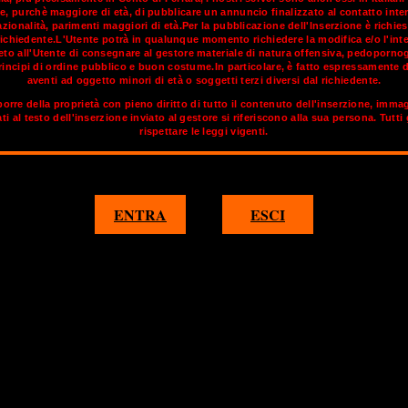
e, purchè maggiore di età, di pubblicare un annuncio finalizzato al contatto inte
ionalità, parimenti maggiori di età.Per la pubblicazione dell'Inserzione è richies
richiedente.L'Utente potrà in qualunque momento richiedere la modifica e/o l'inte
 ma si basa sulla dualità, sulla coesistenza dell’elemento nordico (
vieto all'Utente di consegnare al gestore materiale di natura offensiva, pedoporno
obile e di severo aspetto – è come una donna che si sia sposata 
incipi di ordine pubblico e buon costume.In particolare, è fatto espressamente d
 puntualità, alla precisione e alla pulizia, al metodo e alla disciplin
aventi ad oggetto minori di età o soggetti terzi diversi dal richiedente.
enso della compagnia, dell’amicizia e dell’arte. Ed è quì che possi
orre della proprietà con pieno diritto di tutto il contenuto dell'inserzione, imma
internazionali.
ati al testo dell'inserzione inviato al gestore si riferiscono alla sua persona. Tutti
rispettare le leggi vigenti.
ornato di
OnlyTransex
troverai annunci di travestiti e transex con
1
2
3
4
5
ENTRA
ESCI
KARLSRUHE