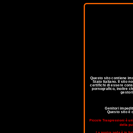
Questo sito contiene imm
Stato Italiano. Il sito
certifichi di essere con
pornografico, inoltre ch
gestori
Genitori impedi
Questo sito è 
Piccole Trasgressioni è un
della pu
La nostra sede è in Ita