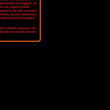
rpersonale con soggetti, di
ta una copia di valido
grazione dei dati contenuti
tedesco) con quello latino (italiano). E’
grafica, oscena, blasfema, o
due volte. Da ciascun marito ha preso
ivieto di inviare immagini
a; dall'italiano, la schiettezza, la voglia
amo scegliere tra le trav italiane e
gini o filmati compresi, che
 gli annunci inseriti devono
 profilo OnlyFans.
GENOVA